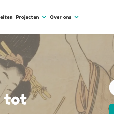
teiten
Projecten
Over ons
 tot