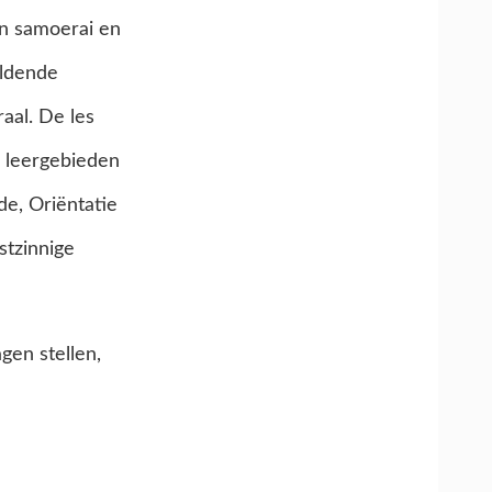
n samoerai en
eldende
aal. De les
e leergebieden
e, Oriëntatie
stzinnige
gen stellen,