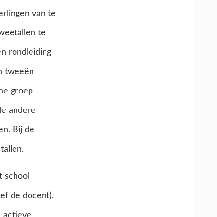
rlingen van te
weetallen te
en rondleiding
in tweeën
ene groep
de andere
n. Bij de
allen.
t school
ief de docent).
 actieve