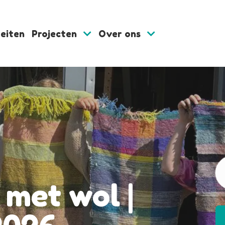
teiten
Projecten
Over ons
met wol |