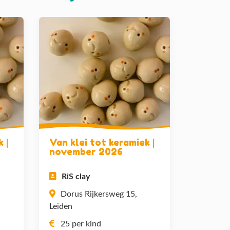
 |
Van klei tot keramiek |
november 2026
RiS clay
Dorus Rijkersweg 15,
Leiden
25 per kind