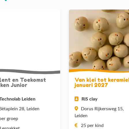
lent en Toekomst
Van klei tot keramiek
ken Junior
januari 2027
Technolab Leiden
RiS clay
Bètaplein 28, Leiden
Dorus Rijkersweg 15,
Leiden
per groep
25 per kind
Lespakket